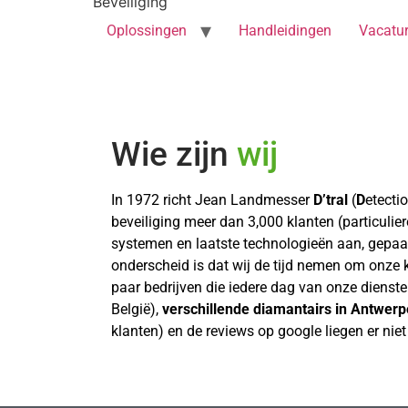
Beveiliging
Oplossingen
Handleidingen
Vacatu
Wie zijn
wij
In 1972 richt Jean Landmesser
D’tral
(
D
etecti
beveiliging meer dan 3,000 klanten (particulie
systemen en laatste technologieën aan, gepaard
onderscheid is dat wij de tijd nemen om onze 
paar bedrijven die iedere dag van onze diens
België),
verschillende diamantairs in Antwer
klanten)
en de
reviews op google
liegen er nie